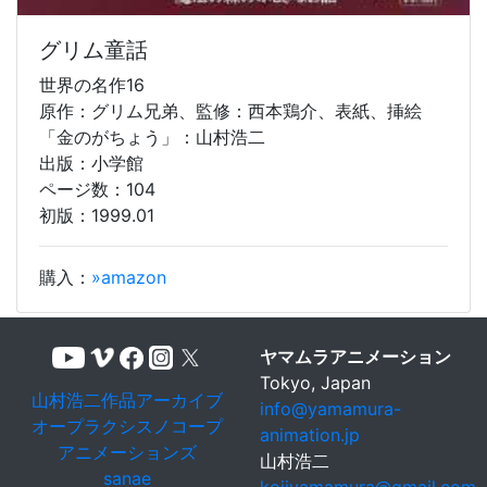
グリム童話
世界の名作16
原作：グリム兄弟、監修：西本鶏介、表紙、挿絵
「金のがちょう」：山村浩二
出版：小学館
ページ数：104
初版：1999.01
購入：
»amazon
ヤマムラアニメーション
Tokyo, Japan
山村浩二作品アーカイブ
info@yamamura-
オープラクシスノコープ
animation.jp
アニメーションズ
山村浩二
sanae
kojiyamamura@gmail.com