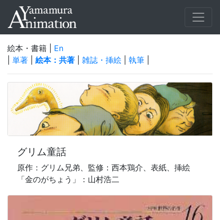
絵本・書籍 |
En
|
単著
|
絵本：共著
|
雑誌・挿絵
|
執筆
|
グリム童話
原作：グリム兄弟、監修：西本鶏介、表紙、挿絵
「金のがちょう」：山村浩二